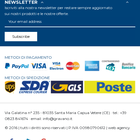
NEWSLETTER
Iscriviti alla nostra newsletter per restare sempre aggiornato
sui nostri prodotti e le nostre offerte.
Subscribe
METODI DI PAGAMENTO
METODI DI SPEDIZIONE
Via Galatina n° 235 - 81035 Santa Maria Capua Vetere (CE) · tel.: +39
0823 841674 · email: info@gravano.it
© 2016 | tutti i diritti sono riservati | P.IVA 00980790612 | web agency