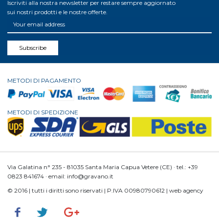
Iscriviti alla nostra newsletter per restare sempre aggiornato
sui nostri prodotti e le nostre offerte.
Subscribe
METODI DI PAGAMENTO
METODI DI SPEDIZIONE
Via Galatina n° 235 - 81035 Santa Maria Capua Vetere (CE) · tel.: +39
0823 841674 · email: info@gravano.it
© 2016 | tutti i diritti sono riservati | P.IVA 00980790612 | web agency